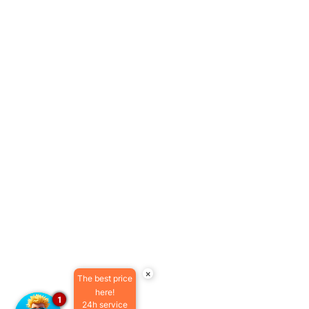
×
The best price
here!
1
24h service